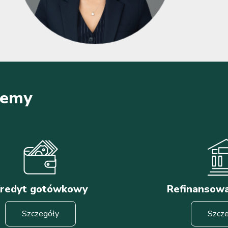
ujemy
redyt gotówkowy
Refinansowa
Szczegóły
Szcz