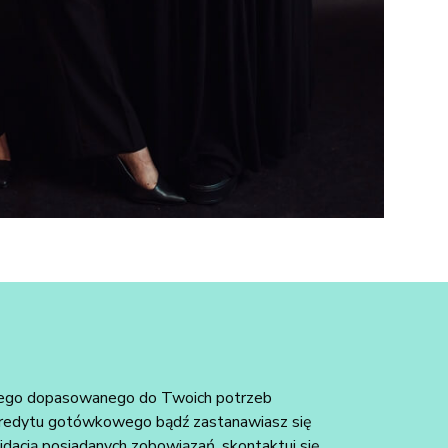
znego dopasowanego do Twoich potrzeb
 kredytu gotówkowego bądź zastanawiasz się
idacją posiadanych zobowiązań, skontaktuj się