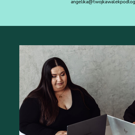
angelika@twojkawalekpodlogi