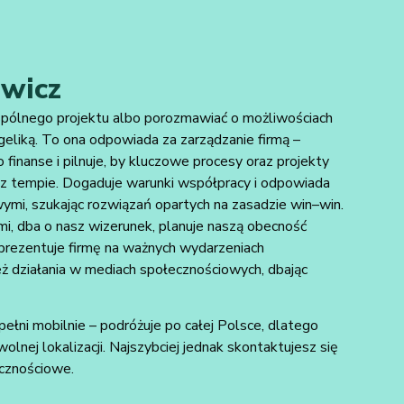
wicz
wspólnego projektu albo porozmawiać o możliwościach
geliką. To ona odpowiada za zarządzanie firmą –
 finanse i pilnuje, by kluczowe procesy oraz projekty
az tempie. Dogaduje warunki współpracy i odpowiada
wymi, szukając rozwiązań opartych na zasadzie win–win.
, dba o nasz wizerunek, planuje naszą obecność
eprezentuje firmę na ważnych wydarzeniach
ż działania w mediach społecznościowych, dbając
pełni mobilnie – podróżuje po całej Polsce, dlatego
nej lokalizacji. Najszybciej jednak skontaktujesz się
ecznościowe.