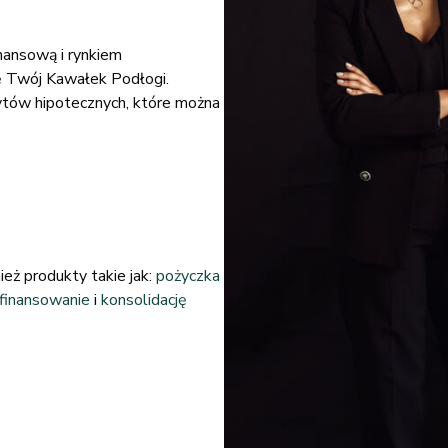
nansową i rynkiem
ę Twój Kawałek Podłogi.
tów hipotecznych, które można
ież produkty takie jak:
pożyczka
finansowanie
i
konsolidację